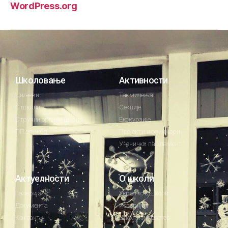
WordPress.org
Школовање
Активности
Циљеви
Такмичења
О школи
Секције
Стручни органи школе
Екскурзије
ПП служба
Пројекти и семинари
Ученички парламент
Актуелности
О школи
Галерија
Укратко о школи
Документа
Историјат
Контакт
Школски простор