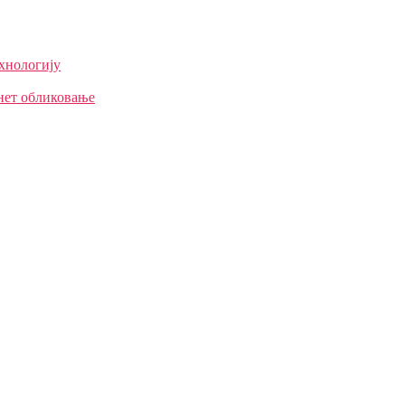
ехнологију
нет обликовање