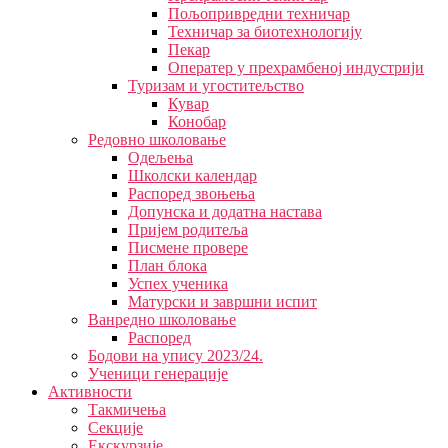
Пољопривредни техничар
Техничар за биотехнологију
Пекар
Оператер у прехрамбеној индустрији
Туризам и угоститељство
Кувар
Конобар
Редовно школовање
Одељења
Школски календар
Распоред звоњења
Допунска и додатна настава
Пријем родитеља
Писмене провере
План блока
Успех ученика
Матурски и завршни испит
Ванредно школовање
Распоред
Бодови на упису 2023/24.
Ученици генерације
Активности
Такмичења
Секције
Екскурзије