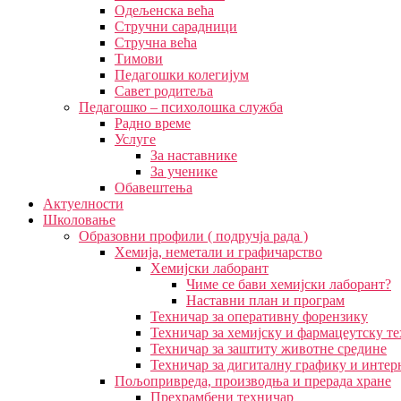
Одељенска већа
Стручни сарадници
Стручна већа
Тимови
Педагошки колегијум
Савет родитеља
Педагошко – психолошка служба
Радно време
Услуге
За наставнике
За ученике
Обавештења
Актуелности
Школовање
Образовни профили ( подручја рада )
Хемија, неметали и графичарство
Хемијски лаборант
Чиме се бави хемијски лаборант?
Наставни план и програм
Техничар за оперативну форензику
Техничар за хемијску и фармацеутску т
Техничар за заштиту животне средине
Техничар за дигиталну графику и интер
Пољопривреда, производња и прерада хране
Прехрамбени техничар