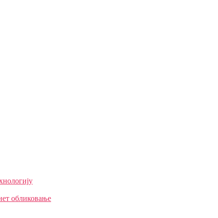
ехнологију
нет обликовање