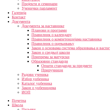
Пројекти и семинари
Ученички парламент
Галерија
Контакт
Документа
Документа за наставнике
Планови и програми
Правилник о календару
Правилник о компетенцијама наставника
Правилник о оцењивању
Закон о основама система образовања и васп
Закон о средњој школи
Припрема за матурски
Образовни стандарди
Општи стандарди за предмете
Приручници
Радови ученика
Избор уџбеника
Каталог уџбеника
Закон о уџбеницима
ИОП
Почетна
Школа
Циљеви