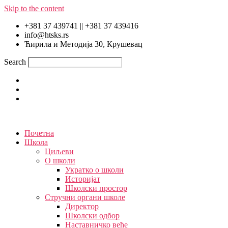
Skip to the content
+381 37 439741 || +381 37 439416
info@htsks.rs
Ћирила и Методија 30, Крушевац
Search
Почетна
Школа
Циљеви
О школи
Укратко о школи
Историјат
Школски простор
Стручни органи школе
Директор
Школски одбор
Наставничко веће