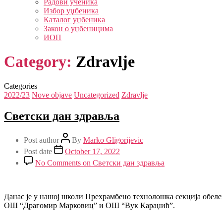
Радови ученика
Избор уџбеника
Каталог уџбеника
Закон о уџбеницима
ИОП
Category:
Zdravlje
Categories
2022/23
Nove objave
Uncategorized
Zdravlje
Светски дан здравља
Post author
By
Marko Gligorijevic
Post date
October 17, 2022
No Comments
on Светски дан здравља
Данас је у нашој школи Прехрамбено технолошка секција обеле
ОШ “Драгомир Марковиц” и ОШ “Вук Караџић”.