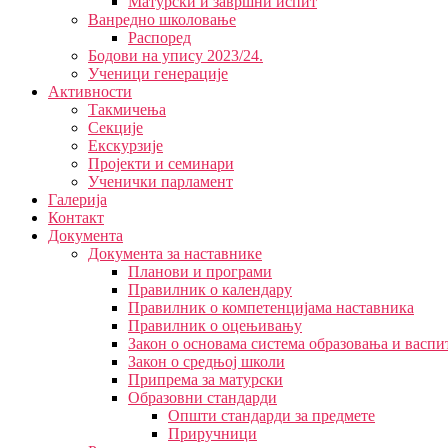
Матурски и завршни испит
Ванредно школовање
Распоред
Бодови на упису 2023/24.
Ученици генерације
Активности
Такмичења
Секције
Екскурзије
Пројекти и семинари
Ученички парламент
Галерија
Контакт
Документа
Документа за наставнике
Планови и програми
Правилник о календару
Правилник о компетенцијама наставника
Правилник о оцењивању
Закон о основама система образовања и васп
Закон о средњој школи
Припрема за матурски
Образовни стандарди
Општи стандарди за предмете
Приручници