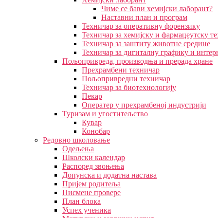
Чиме се бави хемијски лаборант?
Наставни план и програм
Техничар за оперативну форензику
Техничар за хемијску и фармацеутску т
Техничар за заштиту животне средине
Техничар за дигиталну графику и интер
Пољопривреда, производња и прерада хране
Прехрамбени техничар
Пољопривредни техничар
Техничар за биотехнологију
Пекар
Оператер у прехрамбеној индустрији
Туризам и угоститељство
Кувар
Конобар
Редовно школовање
Одељења
Школски календар
Распоред звоњења
Допунска и додатна настава
Пријем родитеља
Писмене провере
План блока
Успех ученика