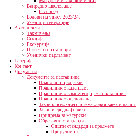
Матурски и завршни испит
Ванредно школовање
Распоред
Бодови на упису 2023/24.
Ученици генерације
Активности
Такмичења
Секције
Екскурзије
Пројекти и семинари
Ученички парламент
Галерија
Контакт
Документа
Документа за наставнике
Планови и програми
Правилник о календару
Правилник о компетенцијама наставника
Правилник о оцењивању
Закон о основама система образовања и васп
Закон о средњој школи
Припрема за матурски
Образовни стандарди
Општи стандарди за предмете
Приручници