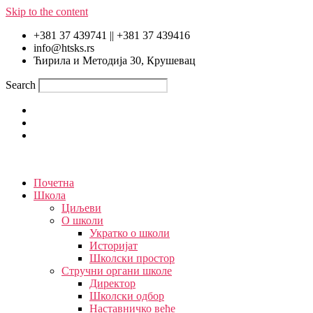
Skip to the content
+381 37 439741 || +381 37 439416
info@htsks.rs
Ћирила и Методија 30, Крушевац
Search
Почетна
Школа
Циљеви
О школи
Укратко о школи
Историјат
Школски простор
Стручни органи школе
Директор
Школски одбор
Наставничко веће