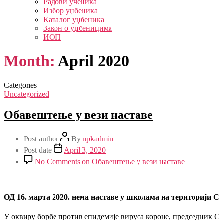
Радови ученика
Избор уџбеника
Каталог уџбеника
Закон о уџбеницима
ИОП
Month:
April 2020
Categories
Uncategorized
Обавештење у вези наставе
Post author
By
npkadmin
Post date
April 3, 2020
No Comments
on Обавештење у вези наставе
ОД 16. марта 2020. нема наставе у школама на територији С
У оквиру борбе против епидемије вируса короне, председник С