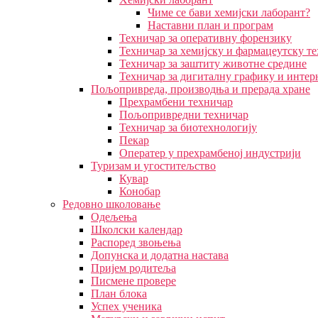
Чиме се бави хемијски лаборант?
Наставни план и програм
Техничар за оперативну форензику
Техничар за хемијску и фармацеутску т
Техничар за заштиту животне средине
Техничар за дигиталну графику и интер
Пољопривреда, производња и прерада хране
Прехрамбени техничар
Пољопривредни техничар
Техничар за биотехнологију
Пекар
Оператер у прехрамбеној индустрији
Туризам и угоститељство
Кувар
Конобар
Редовно школовање
Одељења
Школски календар
Распоред звоњења
Допунска и додатна настава
Пријем родитеља
Писмене провере
План блока
Успех ученика