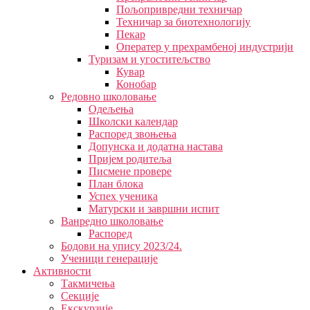
Пољопривредни техничар
Техничар за биотехнологију
Пекар
Оператер у прехрамбеној индустрији
Туризам и угоститељство
Кувар
Конобар
Редовно школовање
Одељења
Школски календар
Распоред звоњења
Допунска и додатна настава
Пријем родитеља
Писмене провере
План блока
Успех ученика
Матурски и завршни испит
Ванредно школовање
Распоред
Бодови на упису 2023/24.
Ученици генерације
Активности
Такмичења
Секције
Екскурзије