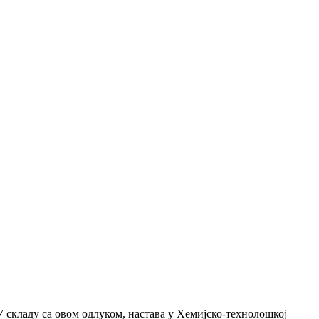
 складу са овом одлуком, настава у Хемијско-технолошкој