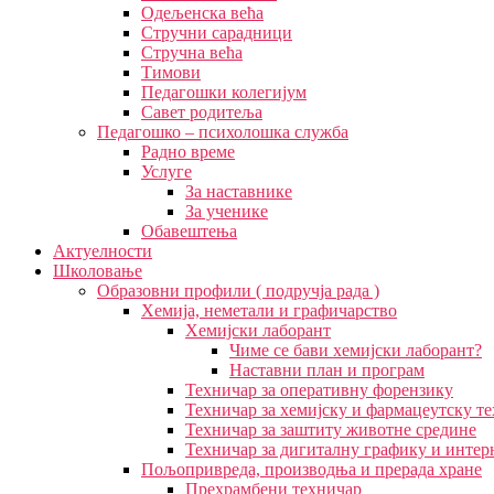
Одељенска већа
Стручни сарадници
Стручна већа
Тимови
Педагошки колегијум
Савет родитеља
Педагошко – психолошка служба
Радно време
Услуге
За наставнике
За ученике
Обавештења
Актуелности
Школовање
Образовни профили ( подручја рада )
Хемија, неметали и графичарство
Хемијски лаборант
Чиме се бави хемијски лаборант?
Наставни план и програм
Техничар за оперативну форензику
Техничар за хемијску и фармацеутску т
Техничар за заштиту животне средине
Техничар за дигиталну графику и интер
Пољопривреда, производња и прерада хране
Прехрамбени техничар