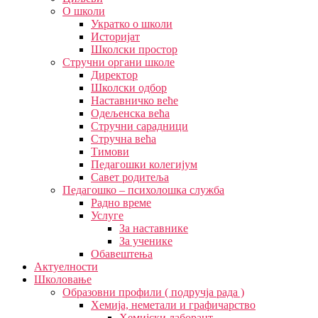
О школи
Укратко о школи
Историјат
Школски простор
Стручни органи школе
Директор
Школски одбор
Наставничко веће
Одељенска већа
Стручни сарадници
Стручна већа
Тимови
Педагошки колегијум
Савет родитеља
Педагошко – психолошка служба
Радно време
Услуге
За наставнике
За ученике
Обавештења
Актуелности
Школовање
Образовни профили ( подручја рада )
Хемија, неметали и графичарство
Хемијски лаборант