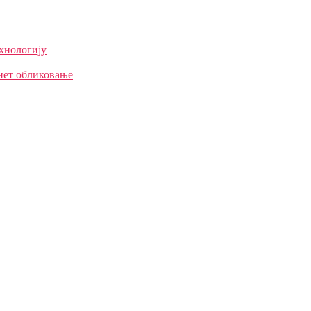
ехнологију
нет обликовање