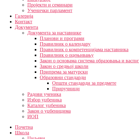
Пројекти и семинари
Ученички парламент
Галерија
Контакт
Документа
Документа за наставнике
Планови и програми
Правилник о календару
Правилник о компетенцијама наставника
Правилник о оцењивању
Закон о основама система образовања и васп
Закон о средњој школи
Припрема за матурски
Образовни стандарди
Општи стандарди за предмете
Приручници
Радови ученика
Избор уџбеника
Каталог уџбеника
Закон о уџбеницима
ИОП
Почетна
Школа
Циљеви