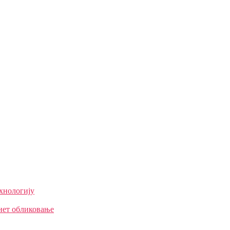
ехнологију
нет обликовање