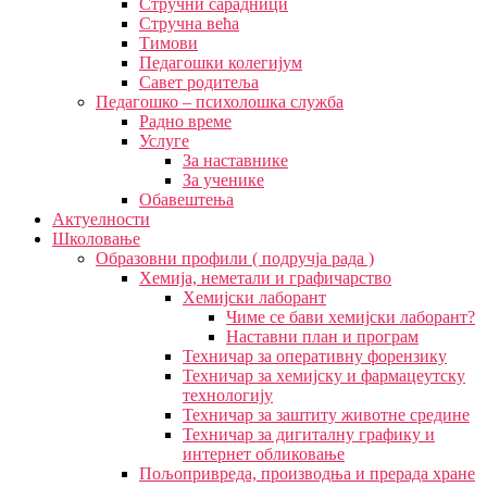
Стручни сарадници
Стручна већа
Тимови
Педагошки колегијум
Савет родитеља
Педагошко – психолошка служба
Радно време
Услуге
За наставнике
За ученике
Обавештења
Актуелности
Школовање
Образовни профили ( подручја рада )
Хемија, неметали и графичарство
Хемијски лаборант
Чиме се бави хемијски лаборант?
Наставни план и програм
Техничар за оперативну форензику
Техничар за хемијску и фармацеутску
технологију
Техничар за заштиту животне средине
Техничар за дигиталну графику и
интернет обликовање
Пољопривреда, производња и прерада хране