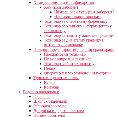
Хемија, неметали и графичарство
Хемијски лаборант
Чиме се бави хемијски лаборант?
Наставни план и програм
Техничар за оперативну форензику
Техничар за хемијску и фармацеутску
технологију
Техничар за заштиту животне средине
Техничар за дигиталну графику и
интернет обликовање
Пољопривреда, производња и прерада хране
Прехрамбени техничар
Пољопривредни техничар
Техничар за биотехнологију
Пекар
Оператер у прехрамбеној индустрији
Туризам и угоститељство
Кувар
Конобар
Редовно школовање
Одељења
Школски календар
Распоред звоњења
Допунска и додатна настава
Пријем родитеља