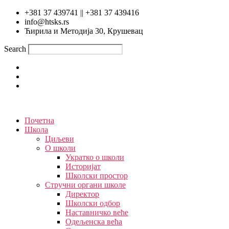
Skip
+381 37 439741 || +381 37 439416
to
info@htsks.rs
the
Ћирила и Методија 30, Крушевац
content
Search
Почетна
Школа
Циљеви
О школи
Укратко о школи
Историјат
Школски простор
Стручни органи школе
Директор
Школски одбор
Наставничко веће
Одељенска већа