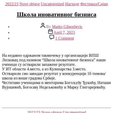
Categories
2022/23
Nove objave
Uncategorized
Награде
Фестивал/Сајам
Школа иновативног бизниса
Post
By
Marko Gligorijevic
author
Post
April 7, 2023
date
on
1 Comment
Школа
иновативног
бизниса
На недавно одржаном такмичењу у организацији ВПШ
Лесковац под називом “Школа иновативног бизниса” наши
ученици су остварили запажене резултате.
У ИТ области 4.место, а из Кулинарства 3.место.
Остварили смо завидан резултат у конкуренцији 16 тимова/
школа из више градова Србије.
Честитамо ученицима и менторима Богољубу Ђукићу, Наташи
Вујошевић, Богосаву Недељковићу и Марку Глигоријевићу.
Categories
2022/23
Nove objave
Uncategorized