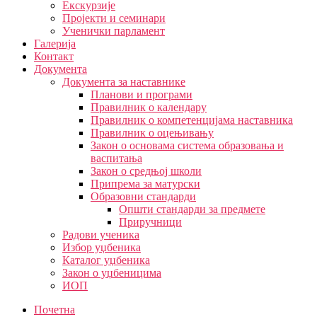
Екскурзије
Пројекти и семинари
Ученички парламент
Галерија
Контакт
Документа
Документа за наставнике
Планови и програми
Правилник о календару
Правилник о компетенцијама наставника
Правилник о оцењивању
Закон о основама система образовања и
васпитања
Закон о средњој школи
Припрема за матурски
Образовни стандарди
Општи стандарди за предмете
Приручници
Радови ученика
Избор уџбеника
Каталог уџбеника
Закон о уџбеницима
ИОП
Почетна