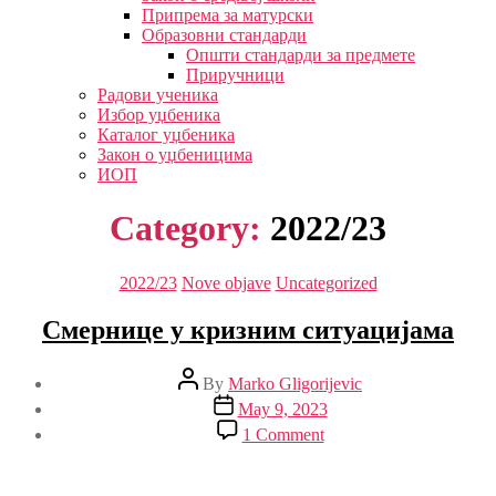
Припрема за матурски
Образовни стандарди
Општи стандарди за предмете
Приручници
Радови ученика
Избор уџбеника
Каталог уџбеника
Закон о уџбеницима
ИОП
Category:
2022/23
Categories
2022/23
Nove objave
Uncategorized
Смернице у кризним ситуацијама
Post
By
Marko Gligorijevic
author
Post
May 9, 2023
date
on
1 Comment
Смернице
у
кризним