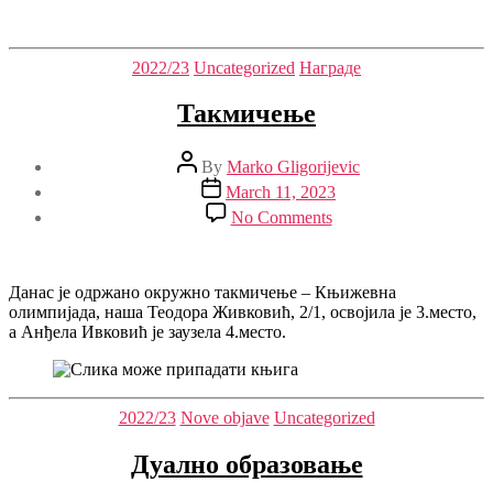
Categories
2022/23
Uncategorized
Награде
Такмичење
Post
By
Marko Gligorijevic
author
Post
March 11, 2023
date
on
No Comments
Такмичење
Данас је одржано окружно такмичење – Књижевна
олимпијада, наша Теодора Живковић, 2/1, освојила је 3.место,
а Анђела Ивковић је заузела 4.место.
Categories
2022/23
Nove objave
Uncategorized
Дуално образовање