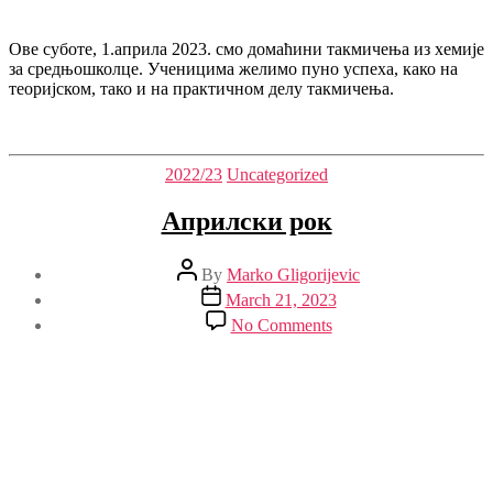
такмичења
Ове суботе, 1.априла 2023. смо домаћини такмичења из хемије
за средњошколце. Ученицима желимо пуно успеха, како на
теоријском, тако и на практичном делу такмичења.
Categories
2022/23
Uncategorized
Априлски рок
Post
By
Marko Gligorijevic
author
Post
March 21, 2023
date
on
No Comments
Априлски
рок