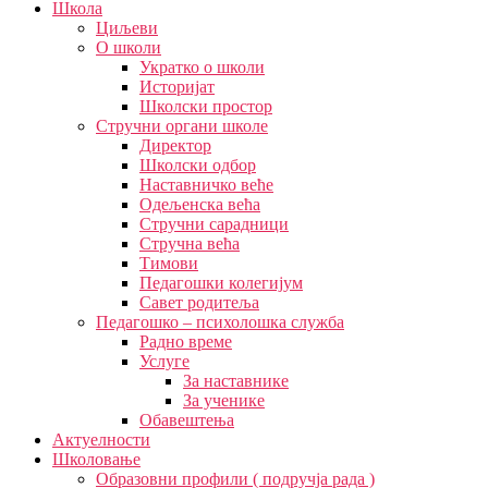
Школа
Циљеви
О школи
Укратко о школи
Историјат
Школски простор
Стручни органи школе
Директор
Школски одбор
Наставничко веће
Одељенска већа
Стручни сарадници
Стручна већа
Тимови
Педагошки колегијум
Савет родитеља
Педагошко – психолошка служба
Радно време
Услуге
За наставнике
За ученике
Обавештења
Актуелности
Школовање
Образовни профили ( подручја рада )