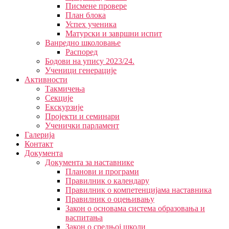
Писмене провере
План блока
Успех ученика
Матурски и завршни испит
Ванредно школовање
Распоред
Бодови на упису 2023/24.
Ученици генерације
Активности
Такмичења
Секције
Екскурзије
Пројекти и семинари
Ученички парламент
Галерија
Контакт
Документа
Документа за наставнике
Планови и програми
Правилник о календару
Правилник о компетенцијама наставника
Правилник о оцењивању
Закон о основама система образовања и
васпитања
Закон о средњој школи