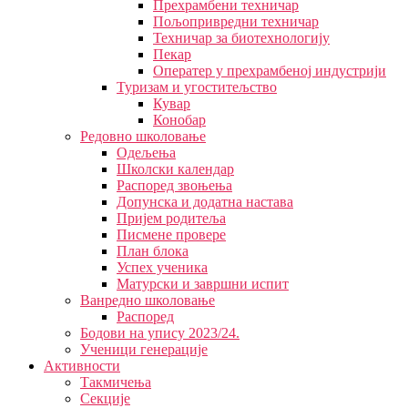
Прехрамбени техничар
Пољопривредни техничар
Техничар за биотехнологију
Пекар
Оператер у прехрамбеној индустрији
Туризам и угоститељство
Кувар
Конобар
Редовно школовање
Одељења
Школски календар
Распоред звоњења
Допунска и додатна настава
Пријем родитеља
Писмене провере
План блока
Успех ученика
Матурски и завршни испит
Ванредно школовање
Распоред
Бодови на упису 2023/24.
Ученици генерације
Активности
Такмичења
Секције