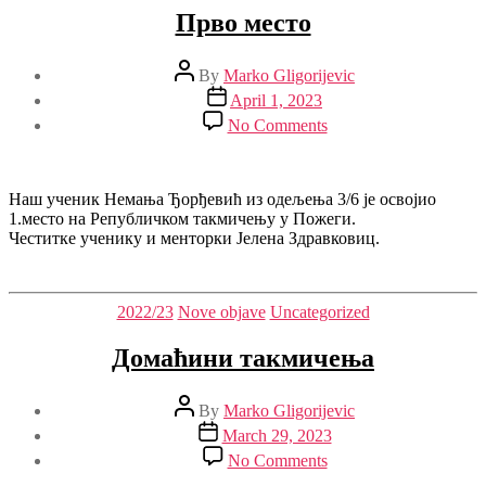
Прво место
Post
By
Marko Gligorijevic
author
Post
April 1, 2023
date
on
No Comments
Прво
место
Наш ученик Немања Ђорђевић из одељења 3/6 је освојио
1.место на Републичком такмичењу у Пожеги.
Честитке ученику и менторки Јелена Здравковиц.
Categories
2022/23
Nove objave
Uncategorized
Домаћини такмичења
Post
By
Marko Gligorijevic
author
Post
March 29, 2023
date
on
No Comments
Домаћини