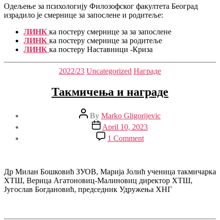
ситуацијама
Одељење за психологију Филозофског факултета Београд
израдило је смернице за запослене и родитеље:
ЛИНК
ка постеру смернице за за запослене
ЛИНК
ка постеру смернице за родитеље
ЛИНК
ка постеру Наставници -Криза
Categories
2022/23
Uncategorized
Награде
Такмичења и награде
Post
By
Marko Gligorijevic
author
Post
April 10, 2023
date
on
1 Comment
Такмичења
и
награде
Др Милан Бошковић ЗУОВ, Марија Јолић ученица такмичарка
ХТШ, Верица Агатоновиц-Малиновиц директор ХТШ,
Југослав Богдановић, председник Удружења ХНГ