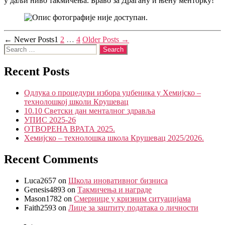
у даљи ниво такмичења. Браво за Драгану и њену менторку!
језика
и
језичке
културе
Posts
←
Newer
Posts
1
2
…
4
Older
Posts
→
Search
pagination
for:
Recent Posts
Одлука о процедури избора уџбеника у Хемијско –
технолошкој школи Крушевац
10.10 Светски дан менталног здравља
УПИС 2025-26
ОТВОРЕНA ВРАТА 2025.
Хемијско – технолошка школа Крушевац 2025/2026.
Recent Comments
Luca2657
on
Школа иновативног бизниса
Genesis4893
on
Такмичења и награде
Mason1782
on
Смернице у кризним ситуацијама
Faith2593
on
Лице за заштиту података о личности