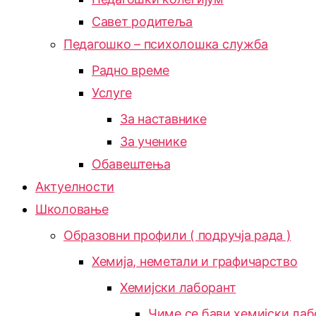
Савет родитеља
Педагошко – психолошка служба
Радно време
Услуге
За наставнике
За ученике
Обавештења
Актуелности
Школовање
Образовни профили ( подручја рада )
Хемија, неметали и графичарство
Хемијски лаборант
Чиме се бави хемијски лаб