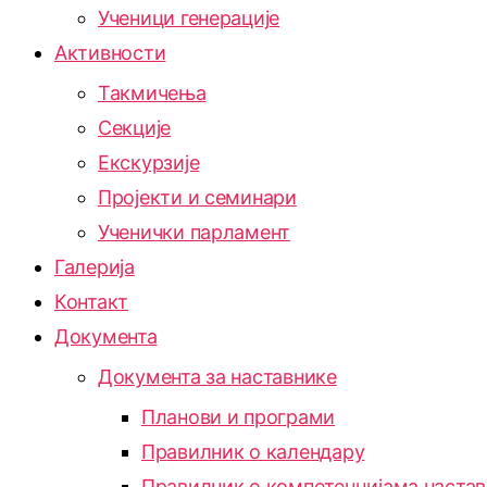
Ученици генерације
Активности
Такмичења
Секције
Екскурзије
Пројекти и семинари
Ученички парламент
Галерија
Контакт
Документа
Документа за наставнике
Планови и програми
Правилник о календару
Правилник о компетенцијама наста