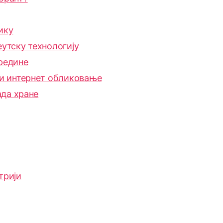
ику
еутску технологију
редине
 и интернет обликовање
да хране
трији