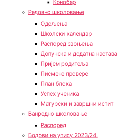
Конобар
Редовно школовање
Одељења
Школски календар
Распоред звоњења
Допунска и додатна настава
Пријем родитеља
Писмене провере
План блока
Успех ученика
Матурски и завршни испит
Ванредно школовање
Распоред
Бодови на упису 2023/24.