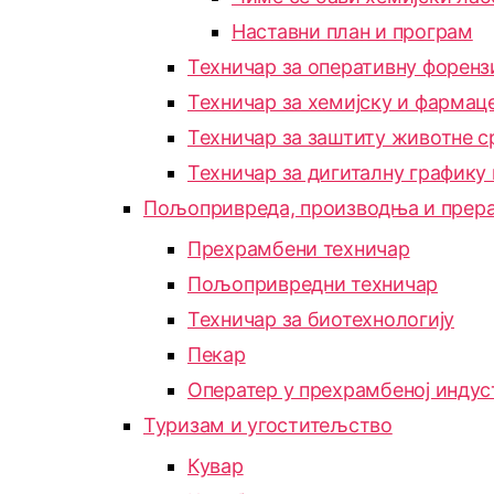
Наставни план и програм
Техничар за оперативну форенз
Техничар за хемијску и фармац
Техничар за заштиту животне с
Техничар за дигиталну графику
Пољопривреда, производња и прера
Прехрамбени техничар
Пољопривредни техничар
Техничар за биотехнологију
Пекар
Оператер у прехрамбеној индус
Туризам и угоститељство
Кувар