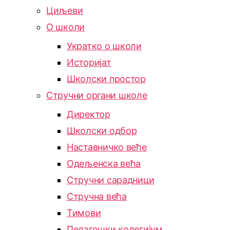
Циљеви
О школи
Укратко о школи
Историјат
Школски простор
Стручни органи школе
Директор
Школски одбор
Наставничко веће
Одељенска већа
Стручни сарадници
Стручна већа
Тимови
Педагошки колегијум