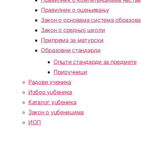
Правилник о оцењивању
Закон о основама система образов
Закон о средњој школи
Припрема за матурски
Образовни стандарди
Општи стандарди за предмете
Приручници
Радови ученика
Избор уџбеника
Каталог уџбеника
Закон о уџбеницима
ИОП