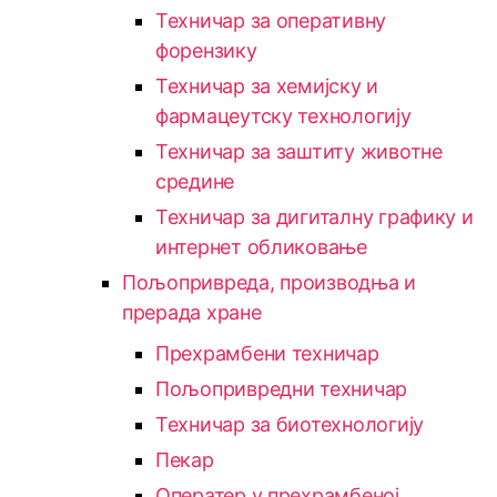
Техничар за оперативну
форензику
Техничар за хемијску и
фармацеутску технологију
Техничар за заштиту животне
средине
Техничар за дигиталну графику и
интернет обликовање
Пољопривреда, производња и
прерада хране
Прехрамбени техничар
Пољопривредни техничар
Техничар за биотехнологију
Пекар
Оператер у прехрамбеној