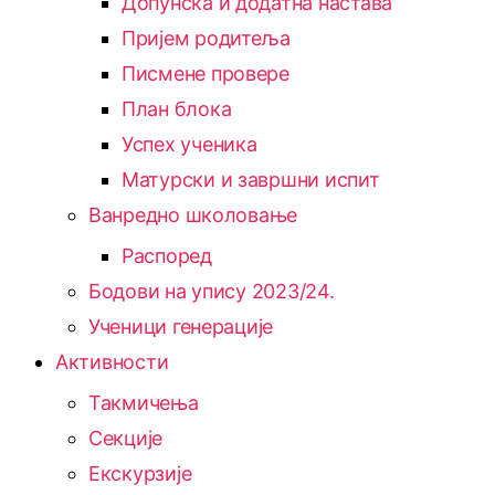
Допунска и додатна настава
Пријем родитеља
Писмене провере
План блока
Успех ученика
Матурски и завршни испит
Ванредно школовање
Распоред
Бодови на упису 2023/24.
Ученици генерације
Активности
Такмичења
Секције
Екскурзије