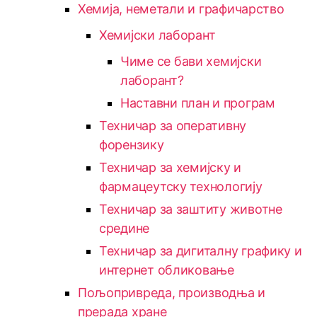
Хемија, неметали и графичарство
Хемијски лаборант
Чиме се бави хемијски
лаборант?
Наставни план и програм
Техничар за оперативну
форензику
Техничар за хемијску и
фармацеутску технологију
Техничар за заштиту животне
средине
Техничар за дигиталну графику и
интернет обликовање
Пољопривреда, производња и
прерада хране