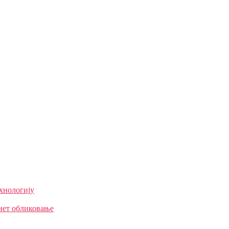
ехнологију
нет обликовање