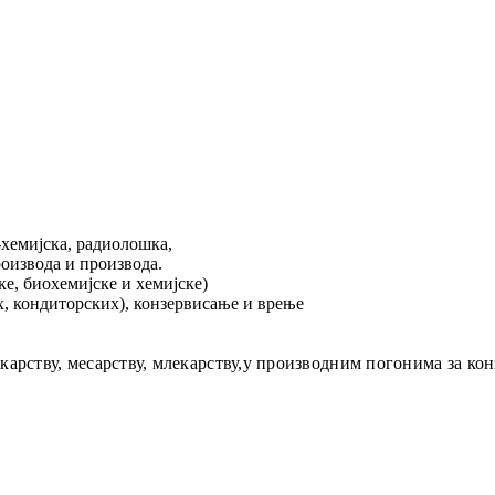
хемијска, радиолошка,
оизвода и производа.
е, биохемијске и хемијске)
, кондиторских), конзервисање и врење
рству, месарству, млекарству,у производним погонима за конз