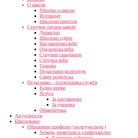
О школи
Укратко о школи
Историјат
Школски простор
Стручни органи школе
Директор
Школски одбор
Наставничко веће
Одељенска већа
Стручни сарадници
Стручна већа
Тимови
Педагошки колегијум
Савет родитеља
Педагошко – психолошка служба
Радно време
Услуге
За наставнике
За ученике
Обавештења
Актуелности
Школовање
Образовни профили ( подручја рада )
Хемија, неметали и графичарство
Хемијски лаборант