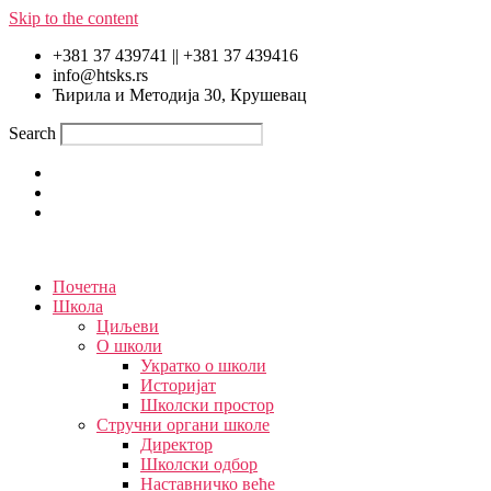
Skip to the content
+381 37 439741 || +381 37 439416
info@htsks.rs
Ћирила и Методија 30, Крушевац
Search
Почетна
Школа
Циљеви
О школи
Укратко о школи
Историјат
Школски простор
Стручни органи школе
Директор
Школски одбор
Наставничко веће