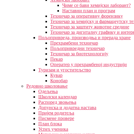
Чиме се бави хемијски лаборант?
Наставни план и програм
Техничар за оперативну форензику
Техничар за хемијску и фармацеутску т
Техничар за заштиту животне средине
Техничар за дигиталну графику и интер
Пољопривреда, производња и прерада хране
Прехрамбени техничар
Пољопривредни техничар
Техничар за биотехнологију
Пекар
Оператер у прехрамбеној индустрији
Туризам и угоститељство
Кувар
Конобар
Редовно школовање
Одељења
Школски календар
Распоред звоњења
Допунска и додатна настава
Пријем родитеља
Писмене провере
План блока
Успех ученика