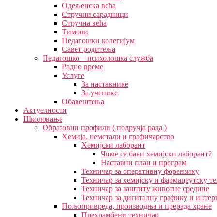
Одељенска већа
Стручни сарадници
Стручна већа
Тимови
Педагошки колегијум
Савет родитеља
Педагошко – психолошка служба
Радно време
Услуге
За наставнике
За ученике
Обавештења
Актуелности
Школовање
Образовни профили ( подручја рада )
Хемија, неметали и графичарство
Хемијски лаборант
Чиме се бави хемијски лаборант?
Наставни план и програм
Техничар за оперативну форензику
Техничар за хемијску и фармацеутску т
Техничар за заштиту животне средине
Техничар за дигиталну графику и интер
Пољопривреда, производња и прерада хране
Прехрамбени техничар