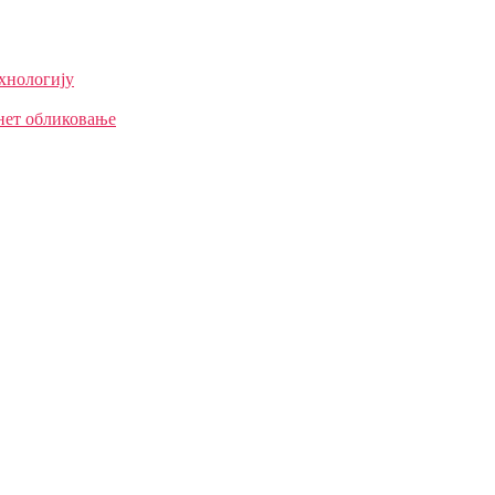
ехнологију
нет обликовање