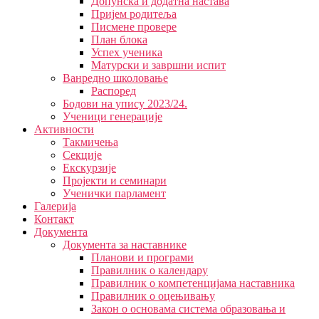
Допунска и додатна настава
Пријем родитеља
Писмене провере
План блока
Успех ученика
Матурски и завршни испит
Ванредно школовање
Распоред
Бодови на упису 2023/24.
Ученици генерације
Активности
Такмичења
Секције
Екскурзије
Пројекти и семинари
Ученички парламент
Галерија
Контакт
Документа
Документа за наставнике
Планови и програми
Правилник о календару
Правилник о компетенцијама наставника
Правилник о оцењивању
Закон о основама система образовања и