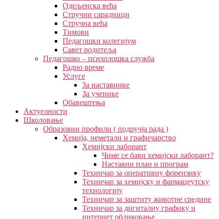
Одељенска већа
Стручни сарадници
Стручна већа
Тимови
Педагошки колегијум
Савет родитеља
Педагошко – психолошка служба
Радно време
Услуге
За наставнике
За ученике
Обавештења
Актуелности
Школовање
Образовни профили ( подручја рада )
Хемија, неметали и графичарство
Хемијски лаборант
Чиме се бави хемијски лаборант?
Наставни план и програм
Техничар за оперативну форензику
Техничар за хемијску и фармацеутску
технологију
Техничар за заштиту животне средине
Техничар за дигиталну графику и
интернет обликовање