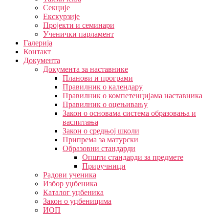
Секције
Екскурзије
Пројекти и семинари
Ученички парламент
Галерија
Контакт
Документа
Документа за наставнике
Планови и програми
Правилник о календару
Правилник о компетенцијама наставника
Правилник о оцењивању
Закон о основама система образовања и
васпитања
Закон о средњој школи
Припрема за матурски
Образовни стандарди
Општи стандарди за предмете
Приручници
Радови ученика
Избор уџбеника
Каталог уџбеника
Закон о уџбеницима
ИОП