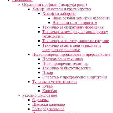
Образовни профили ( подручја рада )
Хемија, неметали и графичарство
Хемијски лаборант
Чиме се бави хемијски лаборант?
Наставни план и програм
Техничар за оперативну форензику
Техничар за хемијску и фармацеутску
технологију
Техничар за заштиту животне средине
Техничар за дигиталну графику и
интернет обликовање
Пољопривреда, производња и прерада хране
Прехрамбени техничар
Пољопривредни техничар
Техничар за биотехнологију
Пекар
Оператер у прехрамбеној индустрији
Туризам и угоститељство
Кувар
Конобар
Редовно школовање
Одељења
Школски календар
Распоред звоњења