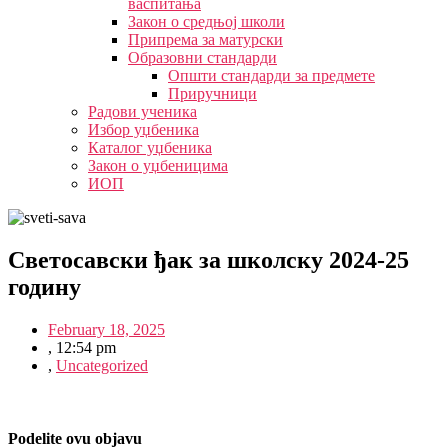
васпитања
Закон о средњој школи
Припрема за матурски
Образовни стандарди
Општи стандарди за предмете
Приручници
Радови ученика
Избор уџбеника
Каталог уџбеника
Закон о уџбеницима
ИОП
Светосавски ђак за школску 2024-25
годину
February 18, 2025
,
12:54 pm
,
Uncategorized
Podelite ovu objavu