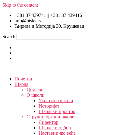
Skip to the content
+381 37 439741 || +381 37 439416
info@htsks.rs
Ћирила и Методија 30, Крушевац
Search
Почетна
Школа
Циљеви
О школи
Укратко о школи
Историјат
Школски простор
Стручни органи школе
Директор
Школски одбор
Наставничко веће