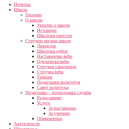
Почетна
Школа
Циљеви
О школи
Укратко о школи
Историјат
Школски простор
Стручни органи школе
Директор
Школски одбор
Наставничко веће
Одељенска већа
Стручни сарадници
Стручна већа
Тимови
Педагошки колегијум
Савет родитеља
Педагошко – психолошка служба
Радно време
Услуге
За наставнике
За ученике
Обавештења
Актуелности
Школовање