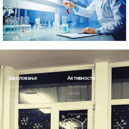
Школовање
Активности
Циљеви
Такмичења
О школи
Секције
Стручни органи школе
Екскурзије
ПП служба
Пројекти и семинари
Ученички парламент