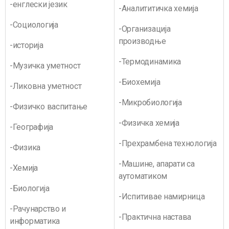
-енглески језик
-Аналититичка хемија
-Социологија
-Организација
производње
-историја
-Термодинамика
-Музичка уметност
-Биохемија
-Ликовна уметност
-Микробиологија
-Физичко васпитање
-Физичка хемија
-Географија
-Прехрамбена технологија
-Физика
-Машине, апарати са
-Хемија
аутоматиком
-Биологија
-Испитивае намирница
-Рачунарство и
-Практична настава
информатика