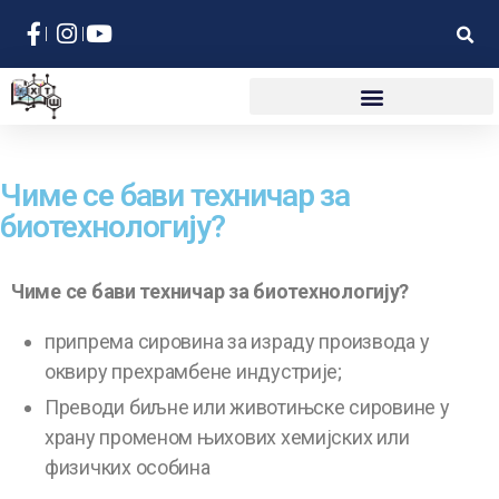
Чиме се бави техничар за
биотехнологију?
Чиме се бави техничар за биотехнологију?
припрема сировина за израду производа у
оквиру прехрамбене индустрије;
Преводи биљне или животињске сировине у
храну променом њихових хемијских или
физичких особина