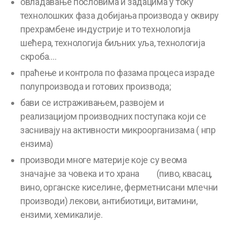
овладавање пословима и задацима у току
технолошких фаза добијања производа у оквиру
прехрамбене индустрије и то технологија
шећера, технологија биљних уља, технологија
скроба….
праћење и контрола по фазама процеса израде
полупроизвода и готових производа;
бави се истраживањем, развојем и
реализацијом производних поступака који се
заснивају на активности микроорганизама ( нпр
ензима)
производи многе материје које су веома
значајне за човека и то храна (пиво, квасац,
вино, органске киселине, ферметнисани млечни
производи) лекови, антибиотици, витамини,
ензими, хемикалије.