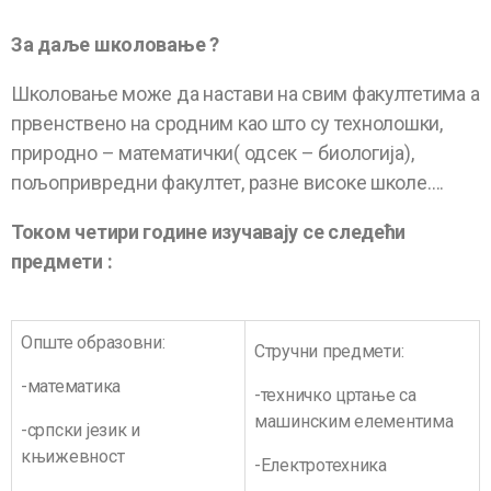
За даље школовање ?
Школовање може да настави на свим факултетима а
првенствено на сродним као што су технолошки,
природно – математички( одсек – биологија),
пољопривредни факултет, разне високе школе….
Током четири године изучавају се следећи
предмети :
Опште образовни:
Стручни предмети:
-математика
-техничко цртање са
машинским елементима
-српски језик и
књижевност
-Електротехника