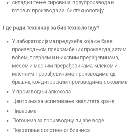
складиштење сировина, полупроизвода и
готових производа за биотехнологију
Где ради техничар за биотехнологију
?
У лабораторијама предузећа која се баве
производњом прехрамбених производа, затим
воћем, поврћем и њиховим прерађевинама,
месом и месним прерађевинама, млеком и
млечним прерађевинама, производима од
брашна, кондиторским производима, соковима.
У производњи алкохола
Центрима за испитивање квалитета хране
Пиварама
Погонима за производњу пијаће воде
Покретање сопственог бизниса