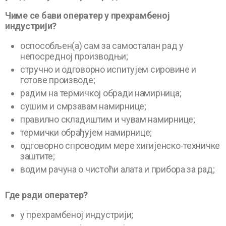
Чиме се бави оператер у прехрамбеној
индустрији?
оспособљен(а) сам за самосталан рад у
непосредној производњи;
стручно и одговорно испитујем сировине и
готове производе;
радим на термичкој обради намирница;
сушим и смрзавам намирнице;
правилно складиштим и чувам намирнице;
термички обрађујем намирнице;
одговорно спроводим мере хигијенско-техничке
заштите;
водим рачуна о чистоћи алата и прибора за рад;
Где ради
оператер
?
у прехрамбеној индустрији;