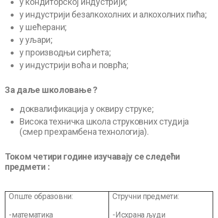
у кондиторској индустрији;
у индустрији безалкохолних и алкохолних пића;
у шећерани;
у уљари;
у производњи сирћета;
у индустрији воћа и поврћа;
За даље школовање ?
доквалификација у оквиру струке;
Висока техничка школа струковних студија
(смер прехрамбена технологија).
Током четири године изучавају се следећи
предмети :
Опште образовни:
Стручни предмети:
-математика
-Исхрана људи