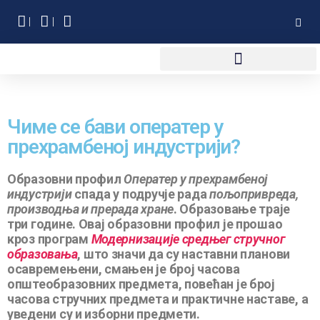
Чиме се бави оператер у
прехрамбеној индустрији?
Образовни профил
Оператер у прехрамбеној
индустрији
спада у подручје рада
пољопривреда,
производња и прерада хране
. Образовање траје
три године. Овај образовни профил је прошао
кроз програм
Модернизације средњег стручног
образовања
, што значи да су наставни планови
осавремењени, смањен је број часова
општеобразовних предмета, повећан је број
часова стручних предмета и практичне наставе, а
уведени су и изборни предмети.