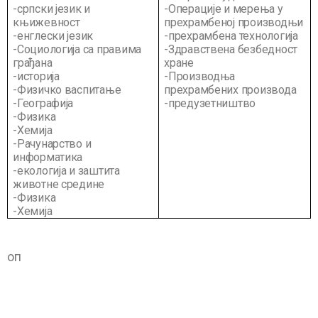
-српски језик и
-Операције и мерења у
књижевност
прехрамбеној производњи
-енглески језик
-прехрамбена технологија
-Социологија са правима
-Здравствена безбедност
грађана
хране
-историја
-Производња
-Физичко васпитање
прехрамбених производа
-Географија
-предузетништво
-Физика
-Хемија
-Рачунарство и
информатика
-екологија и заштита
животне средине
-Физика
-Хемија
оп