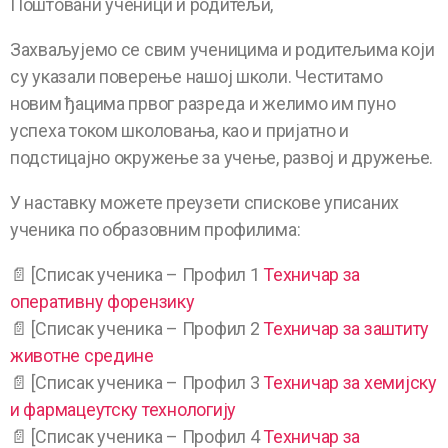
Поштовани ученици и родитељи,
Захваљујемо се свим ученицима и родитељима који
су указали поверење нашој школи. Честитамо
новим ђацима првог разреда и желимо им пуно
успеха током школовања, као и пријатно и
подстицајно окружење за учење, развој и дружење.
У наставку можете преузети спискове уписаних
ученика по образовним профилима:
📄 [Списак ученика – Профил 1
Техничар за
оперативну форензику
📄 [Списак ученика – Профил 2
Техничар за заштиту
животне средине
📄 [Списак ученика – Профил 3
Техничар за хемијску
и фармацеутску технологију
📄 [Списак ученика – Профил 4
Техничар за