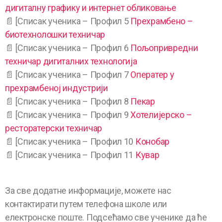
дигиталну графику и интернет обликовање
📄 [Списак ученика – Профил 5
Прехрамбено –
биотехнолошки техничар
📄 [Списак ученика – Профил 6
Пољопривредни
техничар дигиталних технологија
📄 [Списак ученика – Профил 7
Оператер у
прехрамбеној индустрији
📄 [Списак ученика – Профил 8
Пекар
📄 [Списак ученика – Профил 9
Хотелијерско –
ресторатерски техничар
📄 [Списак ученика – Профил 10
Конобар
📄 [Списак ученика – Профил 11
Кувар
За све додатне информације, можете нас
контактирати путем телефона школе или
електронске поште. Подсећамо све ученике да ће